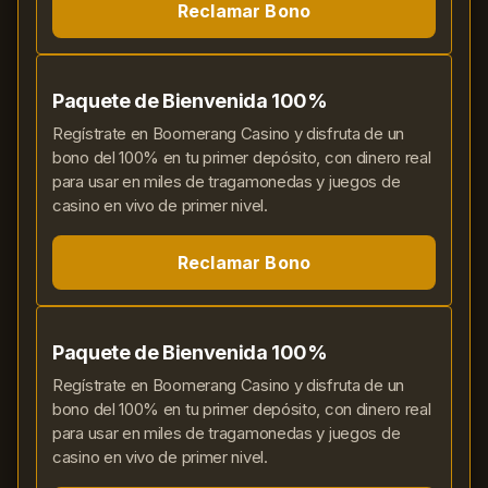
Reclamar Bono
Paquete de Bienvenida 100%
Regístrate en Boomerang Casino y disfruta de un
bono del 100% en tu primer depósito, con dinero real
para usar en miles de tragamonedas y juegos de
casino en vivo de primer nivel.
Reclamar Bono
Paquete de Bienvenida 100%
Regístrate en Boomerang Casino y disfruta de un
bono del 100% en tu primer depósito, con dinero real
para usar en miles de tragamonedas y juegos de
casino en vivo de primer nivel.