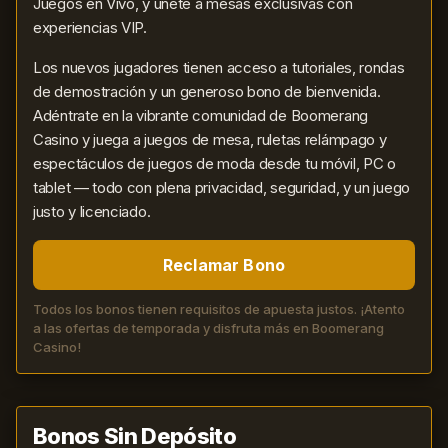
Juegos en Vivo, y únete a mesas exclusivas con
experiencias VIP.
Los nuevos jugadores tienen acceso a tutoriales, rondas
de demostración y un generoso bono de bienvenida.
Adéntrate en la vibrante comunidad de Boomerang
Casino y juega a juegos de mesa, ruletas relámpago y
espectáculos de juegos de moda desde tu móvil, PC o
tablet — todo con plena privacidad, seguridad, y un juego
justo y licenciado.
Reclamar Bono
Todos los bonos tienen requisitos de apuesta justos. ¡Atento
a las ofertas de temporada y disfruta más en Boomerang
Casino!
Bonos Sin Depósito