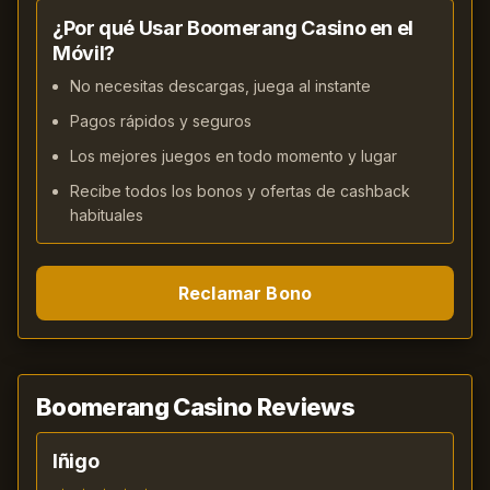
¿Por qué Usar Boomerang Casino en el
Móvil?
No necesitas descargas, juega al instante
Pagos rápidos y seguros
Los mejores juegos en todo momento y lugar
Recibe todos los bonos y ofertas de cashback
habituales
Reclamar Bono
Boomerang Casino Reviews
Iñigo