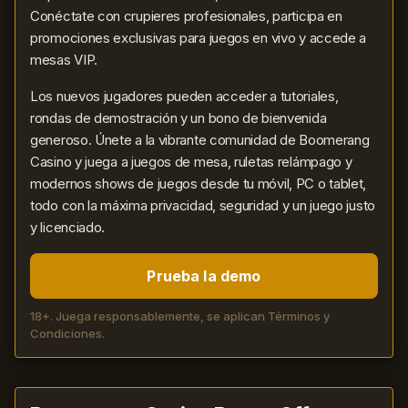
Conéctate con crupieres profesionales, participa en
promociones exclusivas para juegos en vivo y accede a
mesas VIP.
Los nuevos jugadores pueden acceder a tutoriales,
rondas de demostración y un bono de bienvenida
generoso. Únete a la vibrante comunidad de Boomerang
Casino y juega a juegos de mesa, ruletas relámpago y
modernos shows de juegos desde tu móvil, PC o tablet,
todo con la máxima privacidad, seguridad y un juego justo
y licenciado.
Prueba la demo
18+. Juega responsablemente, se aplican Términos y
Condiciones.