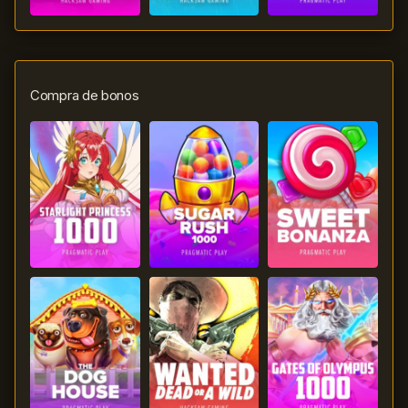
Compra de bonos