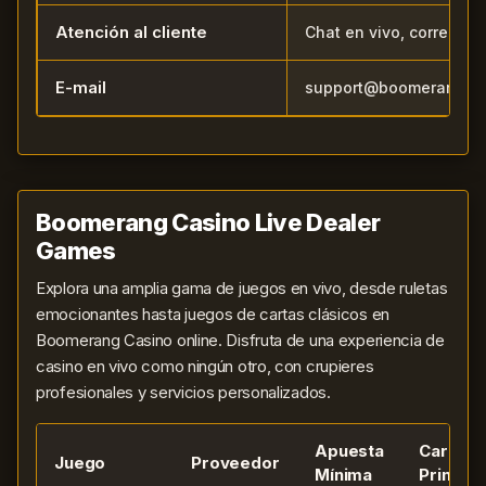
Atención al cliente
Chat en vivo, correo el
E-mail
support@boomerang-c
Boomerang Casino Live Dealer
Games
Explora una amplia gama de juegos en vivo, desde ruletas
emocionantes hasta juegos de cartas clásicos en
Boomerang Casino online. Disfruta de una experiencia de
casino en vivo como ningún otro, con crupieres
profesionales y servicios personalizados.
Apuesta
Caracter
Juego
Proveedor
Mínima
Principa