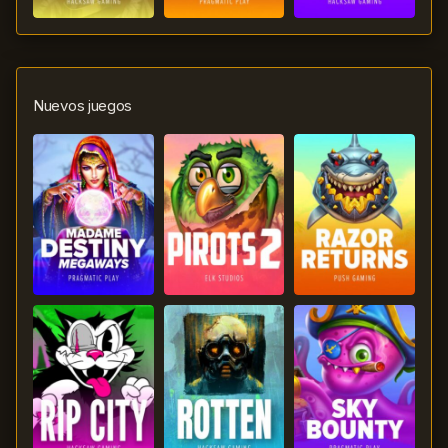
Nuevos juegos