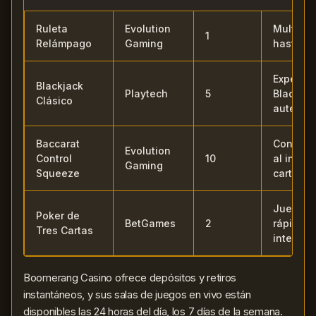
Ruleta
Evolution
Multipli
1
Relámpago
Gaming
hasta 5
Experien
Blackjack
Playtech
5
Blackjac
Clásico
auténtic
Baccarat
Control 
Evolution
Control
10
al inter
Gaming
Squeeze
cartas
Juegos 
Poker de
BetGames
2
rápidos 
Tres Cartas
interact
Boomerang Casino ofrece depósitos y retiros
instantáneos, y sus salas de juegos en vivo están
disponibles las 24 horas del día, los 7 días de la semana.