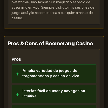
plataforma, sino también un magnífico servicio de
streaming en vivo. Siempre disfruto mis sesiones de
juego aquí y lo recomendaría a cualquier amante del
casino.
Pros & Cons of Boomerang Casino
Pros
Amplia variedad de juegos de
tragamonedas y casino en vivo
Interfaz fácil de usar y navegación
intuitiva