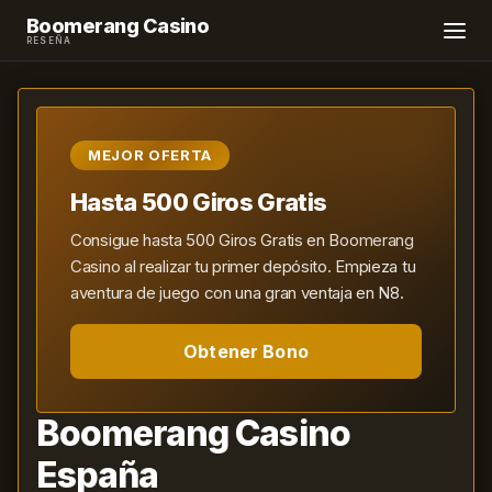
Boomerang Casino
RESEÑA
MEJOR OFERTA
Hasta 500 Giros Gratis
Consigue hasta 500 Giros Gratis en Boomerang
Casino al realizar tu primer depósito. Empieza tu
aventura de juego con una gran ventaja en N8.
Obtener Bono
Boomerang Casino
España