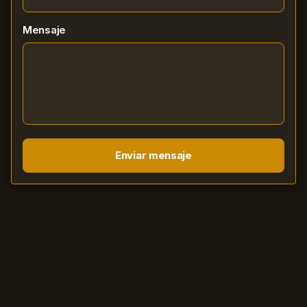
Mensaje
Enviar mensaje