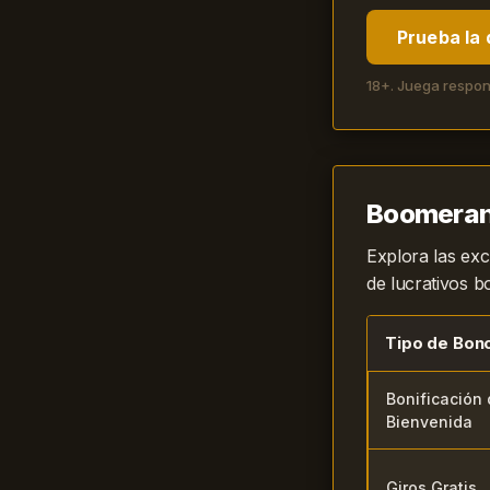
Prueba la
18+. Juega respon
Boomeran
Explora las exc
de lucrativos b
Tipo de Bon
Bonificación
Bienvenida
Giros Gratis