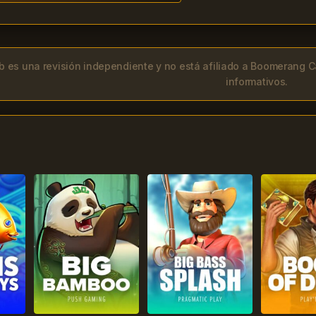
b es una revisión independiente y no está afiliado a Boomerang C
informativos.